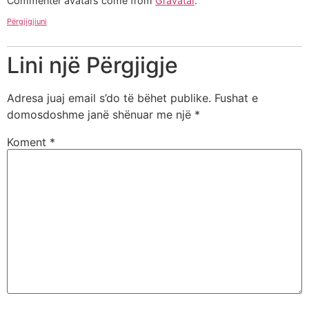
Commenter avatars come from
Gravatar
.
Përgjigjiuni
Lini një Përgjigje
Adresa juaj email s’do të bëhet publike.
Fushat e
domosdoshme janë shënuar me një
*
Koment
*