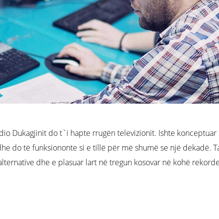
adio Dukagjinit do t`i hapte rrugën televizionit. Ishte konceptuar
dhe do të funksiononte si e tillë për më shumë se një dekadë. 
 alternative dhe e plasuar lart në tregun kosovar në kohë rekord