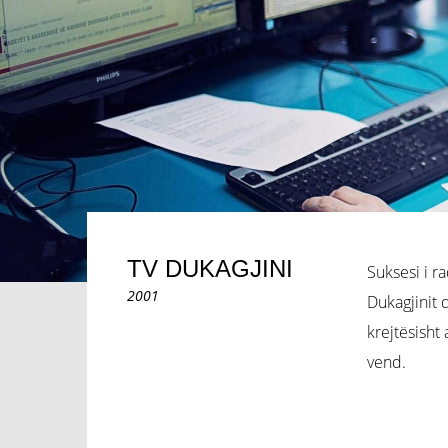
TV DUKAGJINI
Suksesi i r
2001
Dukagjinit 
krejtësisht
vend.