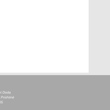
et Doda
Prishtinë
05