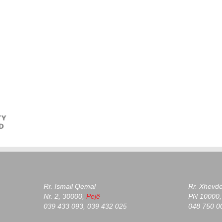
Rr. Ismail Qemal
Rr. Xhevd
Nr. 2, 30000,
Pejë
PN 10000, 
039 433 093, 039 432 025
048 750 0