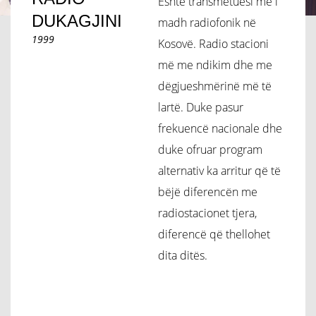
Është transmetuesi më i
DUKAGJINI
madh radiofonik në
1999
Kosovë. Radio stacioni
më me ndikim dhe me
dëgjueshmërinë më të
lartë. Duke pasur
frekuencë nacionale dhe
duke ofruar program
alternativ ka arritur që të
bëjë diferencën me
radiostacionet tjera,
diferencë që thellohet
dita ditës.